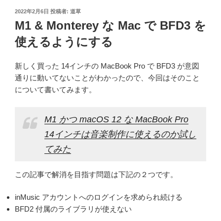
投
2022年2月6日
投稿者:
道草
稿
M1 & Monterey な Mac で BFD3 を
日:
使えるようにする
新しく買った 14インチの MacBook Pro で BFD3 が意図
通りに動いてないことがわかったので、今回はそのこと
について書いてみます。
M1 かつ macOS 12 な MacBook Pro
14インチは音楽制作に使えるのか試し
てみた
この記事で解消を目指す問題は下記の２つです。
inMusic アカウントへのログインを求められ続ける
BFD2 付属のライブラリが使えない