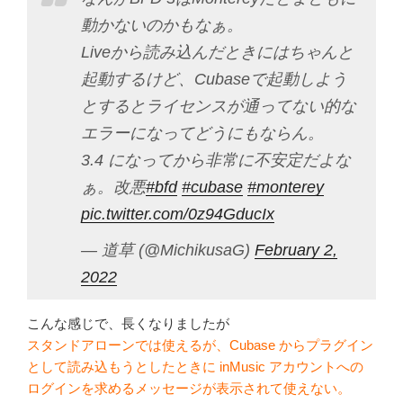
動かないのかもなぁ。
Liveから読み込んだときにはちゃんと
起動するけど、Cubaseで起動しよう
とするとライセンスが通ってない的な
エラーになってどうにもならん。
3.4 になってから非常に不安定だよな
ぁ。改悪
#bfd
#cubase
#monterey
pic.twitter.com/0z94GducIx
— 道草 (@MichikusaG)
February 2,
2022
こんな感じで、長くなりましたが
スタンドアローンでは使えるが、Cubase からプラグイン
として読み込もうとしたときに inMusic アカウントへの
ログインを求めるメッセージが表示されて使えない。