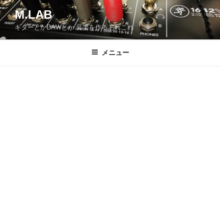
コ
M.LAB
ン
ギターとかDAWとか 音楽を作るあれこれ
テ
ン
ツ
メニュー
へ
ス
キ
ッ
プ