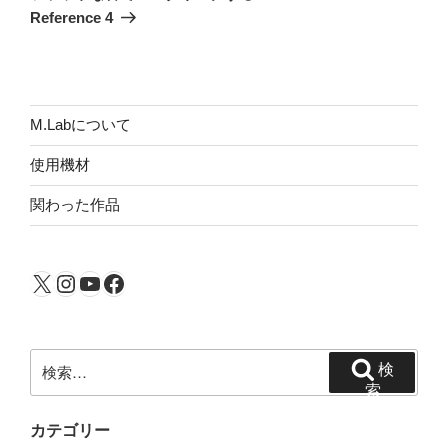
投
シ
Reference 4
稿
ョ
ン
M.Labについて
使用機材
関わった作品
X
Instagram
YouTube
Facebook
検
検
索:
索
カテゴリー