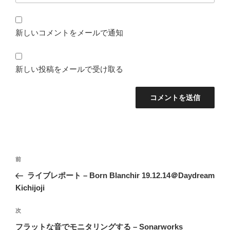
新しいコメントをメールで通知
新しい投稿をメールで受け取る
投
前
前
稿
の
ライブレポート – Born Blanchir 19.12.14＠Daydream
ナ
投
Kichijoji
ビ
稿
ゲ
次
次
の
ー
フラットな音でモニタリングする – Sonarworks