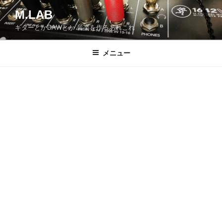
コ
M.LAB
ン
ギターとかDAWとか 音楽を作るあれこれ
テ
ン
ツ
メニュー
へ
ス
キ
ッ
プ