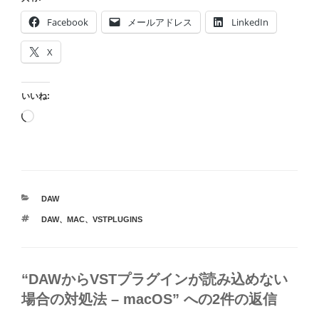
Facebook
メールアドレス
LinkedIn
X
いいね:
読
み
込
み
中…
カ
DAW
テ
タ
DAW
、
MAC
、
VSTPLUGINS
ゴ
グ
リ
ー
“DAWからVSTプラグインが読み込めない
場合の対処法 – macOS” への2件の返信