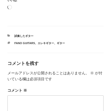
いいね:
読
み
込
み
中…
カ
試奏したギター
テ
タ
FANO GUITARS
、
エレキギター
、
ギター
ゴ
グ
リ
ー
コメントを残す
メールアドレスが公開されることはありません。
※
が付
いている欄は必須項目です
コメント
※