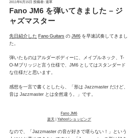
投
2011年6月15日
投稿者:
道草
稿
Fano JM6 を弾いてきました – ジ
日:
ャズマスター
先日紹介した
Fano Guitars
の
JM6
を早速試奏してきまし
た。
弾いたものはアルダーボディーに、メイプルネック、T-
O-Mブリッジと言う仕様で、JM6 としてはスタンダード
な仕様だと思います。
感想を一言で書くとしたら、「形は Jazzmaster だけど、
音は Jazzmaster とは全然違う。」です。
Fano JM6
楽天
|
Yahoo!ショッピング
なので、「Jazzmaster の音が好きで堪らない！」という