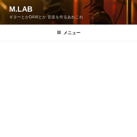
コ
M.LAB
ン
ギターとかDAWとか 音楽を作るあれこれ
テ
ン
ツ
メニュー
へ
ス
キ
ッ
プ