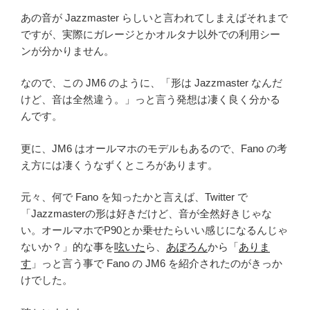
あの音が Jazzmaster らしいと言われてしまえばそれまで
ですが、実際にガレージとかオルタナ以外での利用シー
ンが分かりません。
なので、この JM6 のように、「形は Jazzmaster なんだ
けど、音は全然違う。」っと言う発想は凄く良く分かる
んです。
更に、JM6 はオールマホのモデルもあるので、Fano の考
え方には凄くうなずくところがあります。
元々、何で Fano を知ったかと言えば、Twitter で
「Jazzmasterの形は好きだけど、音が全然好きじゃな
い。オールマホでP90とか乗せたらいい感じになるんじゃ
ないか？」的な事を
呟いた
ら、
あぽろん
から「
ありま
す
」っと言う事で Fano の JM6 を紹介されたのがきっか
けでした。