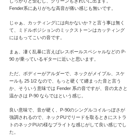
しっかりと歪むし、クリーンもきれいに出ます。
Fender系にありがちな高音が痛い感じも無いです。
じゃぁ、カッティングには向かないか？と言う事は無く
て、ミドルポジションのミックストーンはカッティング
にはもってこいの音です。
まぁ、凄く乱暴に言えばレスポールスペシャルなどの P-
90 が乗っているギターに近いと思います。
ただ、ボディーがアルダーで、ネックがメイプル、スケ
ールも 25 1/2 なので、もっと硬くて纏まった音と言う
か、そういう意味では Fender 系の音ですが、音の太さと
温かさは P-90 ならではという感じ。
良い意味で、音が硬く、P-90のシングルコイルっぽさが
強調されるので、ネックPUでリードを取るときにストラ
トのネックPUの様なブライトな感じがして良い感じでし
た。