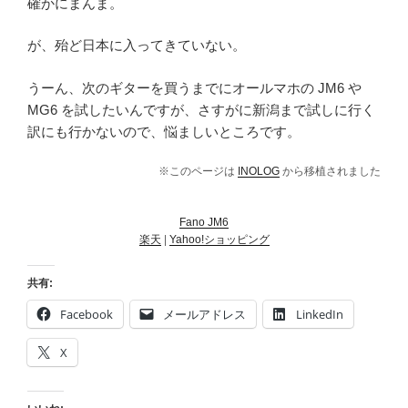
確かにまんま。
が、殆ど日本に入ってきていない。
うーん、次のギターを買うまでにオールマホの JM6 や
MG6 を試したいんですが、さすがに新潟まで試しに行く
訳にも行かないので、悩ましいところです。
※このページは
INOLOG
から移植されました
Fano JM6
楽天
|
Yahoo!ショッピング
共有:
Facebook
メールアドレス
LinkedIn
X