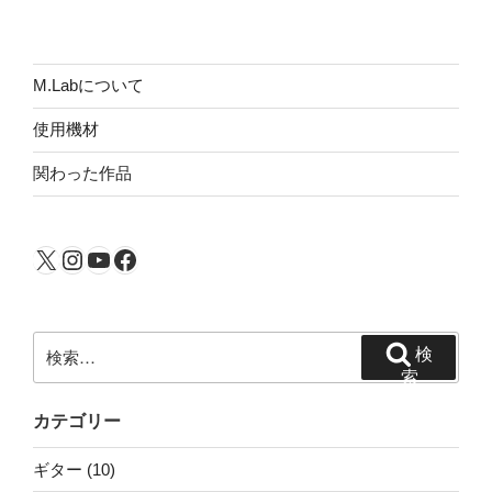
稿
シ
ョ
ン
M.Labについて
使用機材
関わった作品
X
Instagram
YouTube
Facebook
検
検
索:
索
カテゴリー
ギター (10)