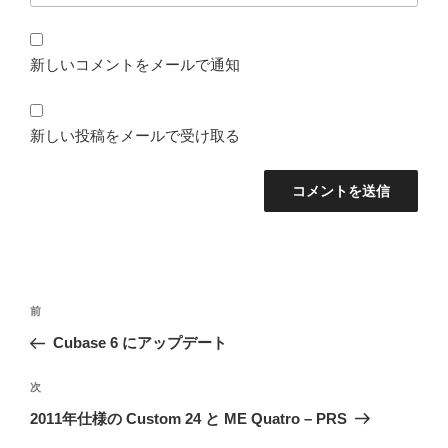
新しいコメントをメールで通知
新しい投稿をメールで受け取る
投
前
前
稿
の
Cubase 6 にアップデート
ナ
投
ビ
稿
次
次
ゲ
の
2011年仕様の Custom 24 と ME Quatro – PRS
投
ー