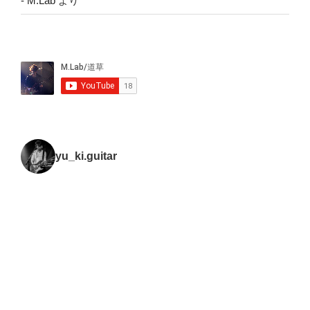
- M.Lab
より
yu_ki.guitar